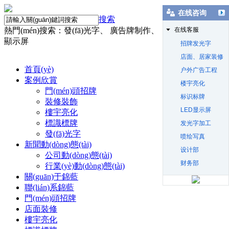
在线咨询
搜索
熱門(mén)搜索：發(fā)光字、 廣告牌制作、 店面裝修、 LED
在线客服
顯示屏
招牌发光字
店面、居家装修
首頁(yè)
户外广告工程
案例欣賞
楼宇亮化
門(mén)頭招牌
标识标牌
裝修裝飾
LED显示屏
樓宇亮化
標識標牌
发光字加工
發(fā)光字
喷绘写真
新聞動(dòng)態(tài)
设计部
公司動(dòng)態(tài)
财务部
行業(yè)動(dòng)態(tài)
關(guān)于錦藍
聯(lián)系錦藍
門(mén)頭招牌
店面裝修
樓宇亮化