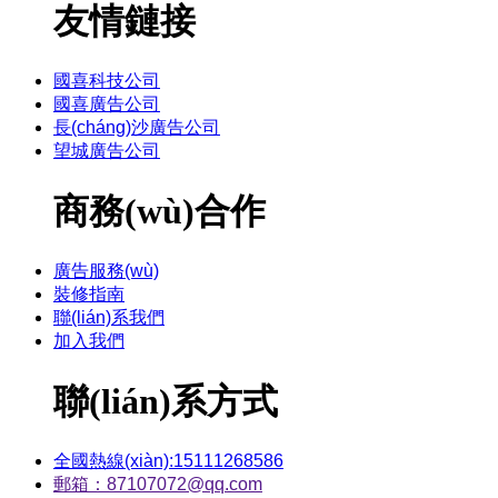
友情鏈接
國喜科技公司
國喜廣告公司
長(cháng)沙廣告公司
望城廣告公司
商務(wù)合作
廣告服務(wù)
裝修指南
聯(lián)系我們
加入我們
聯(lián)系方式
全國熱線(xiàn):15111268586
郵箱：87107072@qq.com