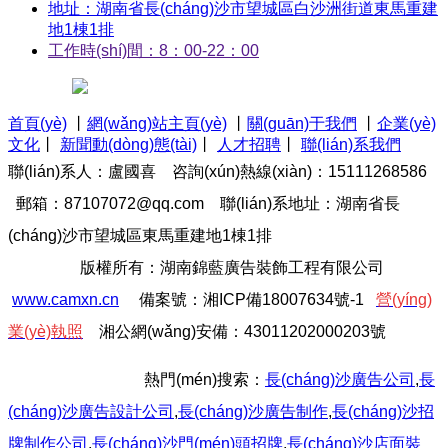
地址：湖南省長(cháng)沙市望城區白沙洲街道東馬重建
地1棟1排
工作時(shí)間：8：00-22：00
首頁(yè)
丨
網(wǎng)站主頁(yè)
丨
關(guān)于我們
丨
企業(yè)
文化
丨
新聞動(dòng)態(tài)
丨
人才招聘
丨
聯(lián)系我們
聯(lián)系人：盧國喜 咨詢(xún)熱線(xiàn)：15111268586
郵箱：87107072@qq.com
聯(lián)系地址：湖南省長
(cháng)沙市望城區東馬重建地1棟1排
版權所有：湖南錦藍廣告裝飾工程有限公司
www.camxn.cn
備案號：
湘I
C
P備18007634號-1
營(yíng)
業(yè)執照
湘公網(wǎng)安備：43011202000203號
熱門(mén)搜索：
長(cháng)沙廣告公司
,
長
(cháng)沙廣告設計公司
,
長(cháng)沙廣告制作
,
長(cháng)沙招
牌制作
公司
,
長(cháng)沙門(mén)頭招牌
,
長(cháng)沙
店面裝