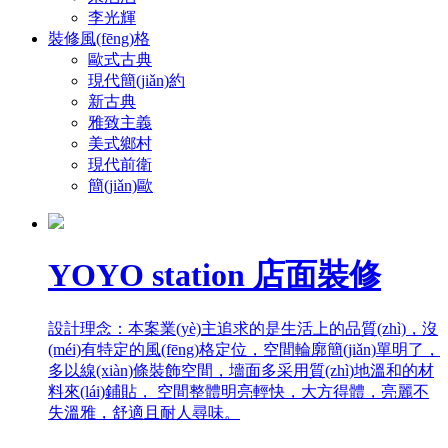
李光輝
裝修風(fēng)格
歐式古典
現代簡(jiǎn)約
新古典
雅致主義
美式鄉村
現代前衛
簡(jiǎn)歐
YOYO station 店面裝修
設計理念：本案業(yè)主追求的是生活上的品質(zhì)，沒
(méi)有特定的風(fēng)格定位，空間輪廓簡(jiǎn)單明了，
多以線(xiàn)條裝飾空間，墻面多采用質(zhì)地溫和的材
料來(lái)鋪貼， 空間整體明亮輕快，大方得體，亮麗不
失溫雅，舒適且耐人尋味。