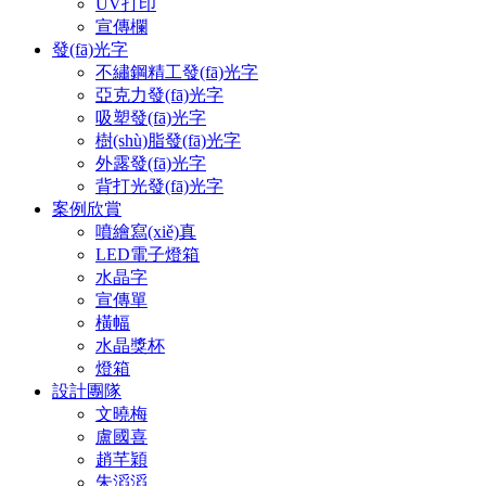
UV打印
宣傳欄
發(fā)光字
不繡鋼精工發(fā)光字
亞克力發(fā)光字
吸塑發(fā)光字
樹(shù)脂發(fā)光字
外露發(fā)光字
背打光發(fā)光字
案例欣賞
噴繪寫(xiě)真
LED電子燈箱
水晶字
宣傳單
橫幅
水晶獎杯
燈箱
設計團隊
文曉梅
盧國喜
趙芊穎
朱滔滔