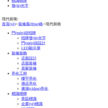
標識標牌
發(fā)光字
現代前衛:
首頁(yè)
>
裝修風(fēng)格
>
現代前衛
門(mén)頭招牌
招牌發(fā)光字
門(mén)頭設計
LED顯示屏
裝修裝飾
店面設計
店面裝修
居家裝修
亮化工程
樓宇亮化
酒店亮化
廣場(chǎng)亮化
標識標牌
景區標識
企業(yè)標識