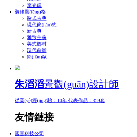
李光輝
裝修風(fēng)格
歐式古典
現代簡(jiǎn)約
新古典
雅致主義
美式鄉村
現代前衛
簡(jiǎn)歐
朱滔滔
景觀(guān)設計師
從業(yè)經(jīng)驗：10年 代表作品：359套
友情鏈接
國喜科技公司