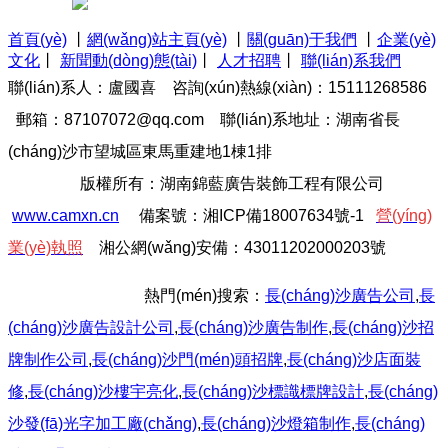
首頁(yè)
丨
網(wǎng)站主頁(yè)
丨
關(guān)于我們
丨
企業(yè)
文化
丨
新聞動(dòng)態(tài)
丨
人才招聘
丨
聯(lián)系我們
聯(lián)系人：盧國喜 咨詢(xún)熱線(xiàn)：15111268586
郵箱：87107072@qq.com
聯(lián)系地址：湖南省長
(cháng)沙市望城區東馬重建地1棟1排
版權所有：湖南錦藍廣告裝飾工程有限公司
www.camxn.cn
備案號：
湘I
C
P備18007634號-1
營(yíng)
業(yè)執照
湘公網(wǎng)安備：43011202000203號
熱門(mén)搜索：
長(cháng)沙廣告公司
,
長
(cháng)沙廣告設計公司
,
長(cháng)沙廣告制作
,
長(cháng)沙招
牌制作
公司
,
長(cháng)沙門(mén)頭招牌
,
長(cháng)沙
店面裝
修
,
長(cháng)沙樓宇亮化
,
長(cháng)沙標識標牌設計
,
長(cháng)
沙發(fā)光字加工廠(chǎng)
,
長(cháng)沙燈箱制作
,
長(cháng)