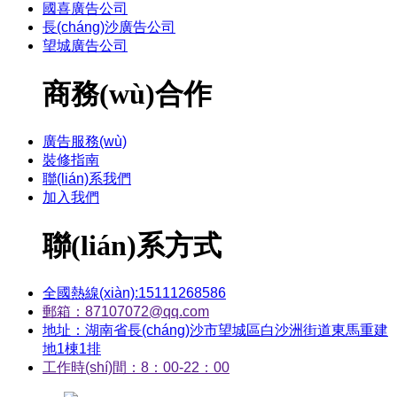
國喜廣告公司
長(cháng)沙廣告公司
望城廣告公司
商務(wù)合作
廣告服務(wù)
裝修指南
聯(lián)系我們
加入我們
聯(lián)系方式
全國熱線(xiàn):15111268586
郵箱：87107072@qq.com
地址：湖南省長(cháng)沙市望城區白沙洲街道東馬重建
地1棟1排
工作時(shí)間：8：00-22：00