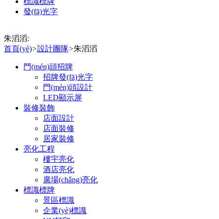
標識標牌
發(fā)光字
朱滔滔:
首頁(yè)
>
設計團隊
>
朱滔滔
門(mén)頭招牌
招牌發(fā)光字
門(mén)頭設計
LED顯示屏
裝修裝飾
店面設計
店面裝修
居家裝修
亮化工程
樓宇亮化
酒店亮化
廣場(chǎng)亮化
標識標牌
景區標識
企業(yè)標識