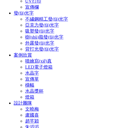
UV打印
宣傳欄
發(fā)光字
不繡鋼精工發(fā)光字
亞克力發(fā)光字
吸塑發(fā)光字
樹(shù)脂發(fā)光字
外露發(fā)光字
背打光發(fā)光字
案例欣賞
噴繪寫(xiě)真
LED電子燈箱
水晶字
宣傳單
橫幅
水晶獎杯
燈箱
設計團隊
文曉梅
盧國喜
趙芊穎
朱滔滔