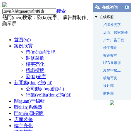
在线咨询
搜索
熱門(mén)搜索：發(fā)光字、 廣告牌制作、 店面裝修、 LED
在线客服
顯示屏
招牌发光字
店面、居家装修
首頁(yè)
户外广告工程
案例欣賞
楼宇亮化
門(mén)頭招牌
标识标牌
裝修裝飾
LED显示屏
樓宇亮化
標識標牌
发光字加工
發(fā)光字
喷绘写真
新聞動(dòng)態(tài)
设计部
公司動(dòng)態(tài)
财务部
行業(yè)動(dòng)態(tài)
關(guān)于錦藍
聯(lián)系錦藍
門(mén)頭招牌
店面裝修
樓宇亮化