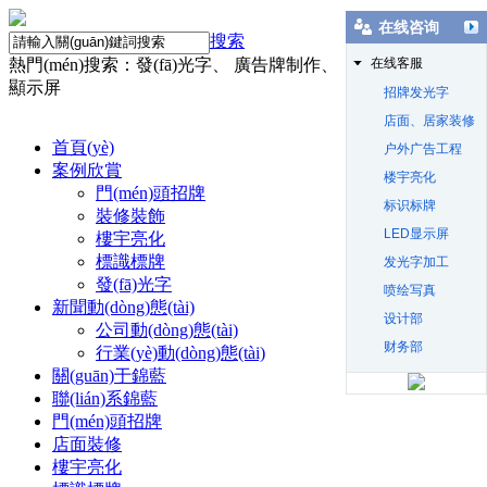
在线咨询
搜索
熱門(mén)搜索：發(fā)光字、 廣告牌制作、 店面裝修、 LED
在线客服
顯示屏
招牌发光字
店面、居家装修
首頁(yè)
户外广告工程
案例欣賞
楼宇亮化
門(mén)頭招牌
标识标牌
裝修裝飾
LED显示屏
樓宇亮化
標識標牌
发光字加工
發(fā)光字
喷绘写真
新聞動(dòng)態(tài)
设计部
公司動(dòng)態(tài)
财务部
行業(yè)動(dòng)態(tài)
關(guān)于錦藍
聯(lián)系錦藍
門(mén)頭招牌
店面裝修
樓宇亮化