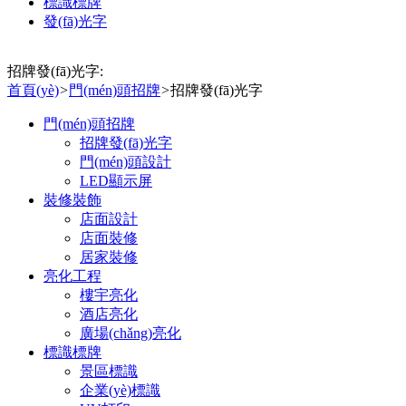
標識標牌
發(fā)光字
招牌發(fā)光字:
首頁(yè)
>
門(mén)頭招牌
>
招牌發(fā)光字
門(mén)頭招牌
招牌發(fā)光字
門(mén)頭設計
LED顯示屏
裝修裝飾
店面設計
店面裝修
居家裝修
亮化工程
樓宇亮化
酒店亮化
廣場(chǎng)亮化
標識標牌
景區標識
企業(yè)標識