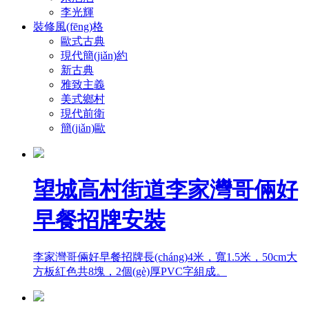
李光輝
裝修風(fēng)格
歐式古典
現代簡(jiǎn)約
新古典
雅致主義
美式鄉村
現代前衛
簡(jiǎn)歐
望城高村街道李家灣哥倆好
早餐招牌安裝
李家灣哥倆好早餐招牌長(cháng)4米，寬1.5米，50cm大
方板紅色共8塊，2個(gè)厚PVC字組成。