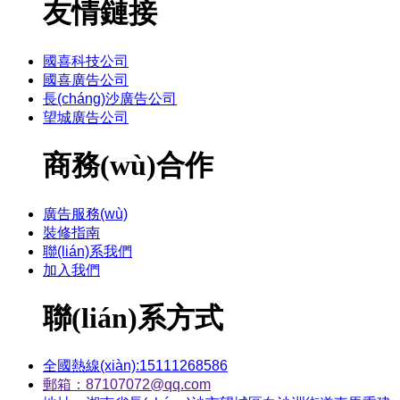
友情鏈接
國喜科技公司
國喜廣告公司
長(cháng)沙廣告公司
望城廣告公司
商務(wù)合作
廣告服務(wù)
裝修指南
聯(lián)系我們
加入我們
聯(lián)系方式
全國熱線(xiàn):15111268586
郵箱：87107072@qq.com