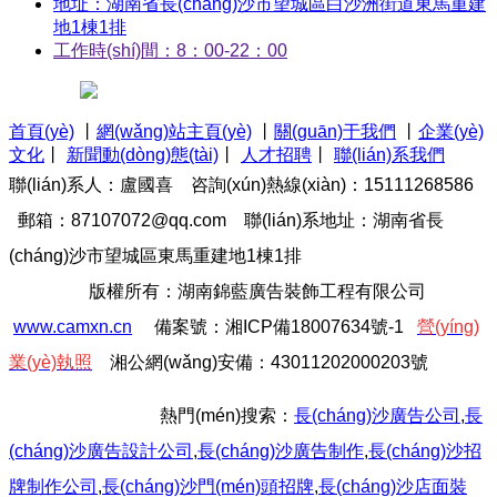
地址：湖南省長(cháng)沙市望城區白沙洲街道東馬重建
地1棟1排
工作時(shí)間：8：00-22：00
首頁(yè)
丨
網(wǎng)站主頁(yè)
丨
關(guān)于我們
丨
企業(yè)
文化
丨
新聞動(dòng)態(tài)
丨
人才招聘
丨
聯(lián)系我們
聯(lián)系人：盧國喜 咨詢(xún)熱線(xiàn)：15111268586
郵箱：87107072@qq.com
聯(lián)系地址：湖南省長
(cháng)沙市望城區東馬重建地1棟1排
版權所有：湖南錦藍廣告裝飾工程有限公司
www.camxn.cn
備案號：
湘I
C
P備18007634號-1
營(yíng)
業(yè)執照
湘公網(wǎng)安備：43011202000203號
熱門(mén)搜索：
長(cháng)沙廣告公司
,
長
(cháng)沙廣告設計公司
,
長(cháng)沙廣告制作
,
長(cháng)沙招
牌制作
公司
,
長(cháng)沙門(mén)頭招牌
,
長(cháng)沙
店面裝