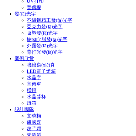
UV打印
宣傳欄
發(fā)光字
不繡鋼精工發(fā)光字
亞克力發(fā)光字
吸塑發(fā)光字
樹(shù)脂發(fā)光字
外露發(fā)光字
背打光發(fā)光字
案例欣賞
噴繪寫(xiě)真
LED電子燈箱
水晶字
宣傳單
橫幅
水晶獎杯
燈箱
設計團隊
文曉梅
盧國喜
趙芊穎
朱滔滔