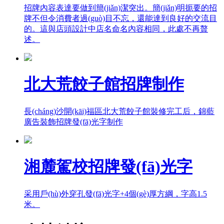
招牌內容表達要做到簡(jiǎn)潔突出。簡(jiǎn)明扼要的招
牌不但令消費者過(guò)目不忘，還能達到良好的交流目
的。這與店頭設計中店名命名內容相同，此處不再贅
述。
北大荒餃子館招牌制作
長(cháng)沙開(kāi)福區北大荒餃子館裝修完工后，錦藍
廣告裝飾招牌發(fā)光字制作
湘麓駕校招牌發(fā)光字
采用戶(hù)外穿孔發(fā)光字+4個(gè)厚方綱，字高1.5
米。