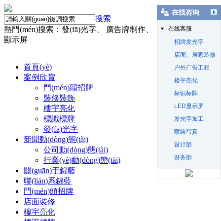
在线咨询
搜索
熱門(mén)搜索：發(fā)光字、 廣告牌制作、 店面裝修、 LED
在线客服
顯示屏
招牌发光字
店面、居家装修
首頁(yè)
户外广告工程
案例欣賞
楼宇亮化
門(mén)頭招牌
标识标牌
裝修裝飾
LED显示屏
樓宇亮化
標識標牌
发光字加工
發(fā)光字
喷绘写真
新聞動(dòng)態(tài)
设计部
公司動(dòng)態(tài)
财务部
行業(yè)動(dòng)態(tài)
關(guān)于錦藍
聯(lián)系錦藍
門(mén)頭招牌
店面裝修
樓宇亮化