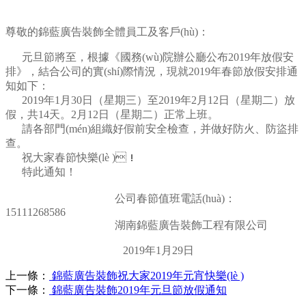
尊敬的錦藍廣告裝飾全體員工及客戶(hù)：
元旦節將至，根據《國務(wù)院辦公廳公布2019年放假安
排》，結合公司的實(shí)際情況，現就2019年春節放假安排通
知如下：
2019年1月30日（星期三）至2019年2月12日（星期二）放
假，共14天。2月12日（星期二）正常上班。
請各部門(mén)組織好假前安全檢查，并做好防火、防盜排
查。
祝大家春節快樂(lè )！
特此通知！
公司春節值班電話(huà)：
15111268586
湖南錦藍廣告裝飾工程有限公司
2019年1月29日
上一條：
錦藍廣告裝飾祝大家2019年元宵快樂(lè )
下一條：
錦藍廣告裝飾2019年元旦節放假通知