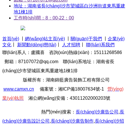
地址：湖南省長(cháng)沙市望城區白沙洲街道東馬重建
地1棟1排
工作時(shí)間：8：00-22：00
首頁(yè)
丨
網(wǎng)站主頁(yè)
丨
關(guān)于我們
丨
企業(yè)
文化
丨
新聞動(dòng)態(tài)
丨
人才招聘
丨
聯(lián)系我們
聯(lián)系人：盧國喜 咨詢(xún)熱線(xiàn)：15111268586
郵箱：87107072@qq.com
聯(lián)系地址：湖南省長
(cháng)沙市望城區東馬重建地1棟1排
版權所有：湖南錦藍廣告裝飾工程有限公司
www.camxn.cn
備案號：
湘I
C
P備18007634號-1
營(yíng)
業(yè)執照
湘公網(wǎng)安備：43011202000203號
熱門(mén)搜索：
長(cháng)沙廣告公司
,
長
(cháng)沙廣告設計公司
,
長(cháng)沙廣告制作
,
長(cháng)沙招