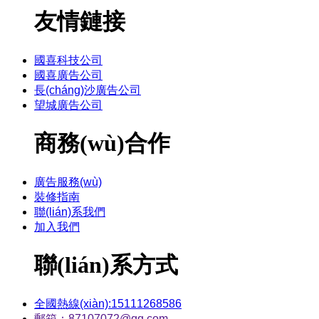
友情鏈接
國喜科技公司
國喜廣告公司
長(cháng)沙廣告公司
望城廣告公司
商務(wù)合作
廣告服務(wù)
裝修指南
聯(lián)系我們
加入我們
聯(lián)系方式
全國熱線(xiàn):15111268586
郵箱：87107072@qq.com