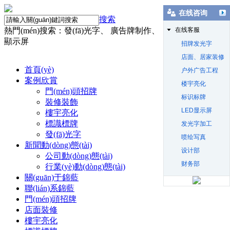
在线咨询
搜索
熱門(mén)搜索：發(fā)光字、 廣告牌制作、 店面裝修、 LED
在线客服
顯示屏
招牌发光字
店面、居家装修
首頁(yè)
户外广告工程
案例欣賞
楼宇亮化
門(mén)頭招牌
标识标牌
裝修裝飾
LED显示屏
樓宇亮化
標識標牌
发光字加工
發(fā)光字
喷绘写真
新聞動(dòng)態(tài)
设计部
公司動(dòng)態(tài)
财务部
行業(yè)動(dòng)態(tài)
關(guān)于錦藍
聯(lián)系錦藍
門(mén)頭招牌
店面裝修
樓宇亮化