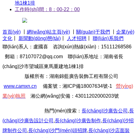
地1棟1排
工作時(shí)間：8：00-22：00
首頁(yè)
丨
網(wǎng)站主頁(yè)
丨
關(guān)于我們
丨
企業(yè)
文化
丨
新聞動(dòng)態(tài)
丨
人才招聘
丨
聯(lián)系我們
聯(lián)系人：盧國喜 咨詢(xún)熱線(xiàn)：15111268586
郵箱：87107072@qq.com
聯(lián)系地址：湖南省長
(cháng)沙市望城區東馬重建地1棟1排
版權所有：湖南錦藍廣告裝飾工程有限公司
www.camxn.cn
備案號：
湘I
C
P備18007634號-1
營(yíng)
業(yè)執照
湘公網(wǎng)安備：43011202000203號
熱門(mén)搜索：
長(cháng)沙廣告公司
,
長
(cháng)沙廣告設計公司
,
長(cháng)沙廣告制作
,
長(cháng)沙招
牌制作
公司
,
長(cháng)沙門(mén)頭招牌
,
長(cháng)沙
店面裝