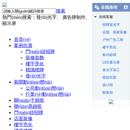
在线咨询
搜索
熱門(mén)搜索：發(fā)光字、 廣告牌制作、 店面裝修、 LED
在线客服
顯示屏
招牌发光字
店面、居家装修
首頁(yè)
户外广告工程
案例欣賞
楼宇亮化
門(mén)頭招牌
标识标牌
裝修裝飾
LED显示屏
樓宇亮化
標識標牌
发光字加工
發(fā)光字
喷绘写真
新聞動(dòng)態(tài)
设计部
公司動(dòng)態(tài)
财务部
行業(yè)動(dòng)態(tài)
關(guān)于錦藍
聯(lián)系錦藍
門(mén)頭招牌
店面裝修
樓宇亮化