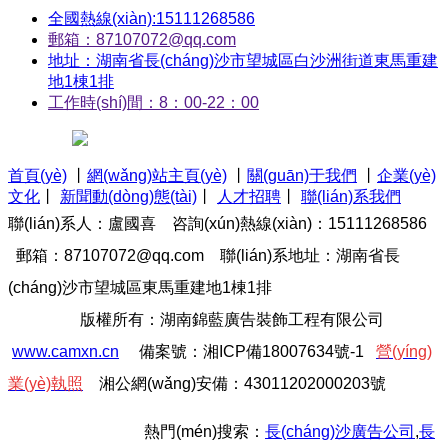
全國熱線(xiàn):15111268586
郵箱：87107072@qq.com
地址：湖南省長(cháng)沙市望城區白沙洲街道東馬重建
地1棟1排
工作時(shí)間：8：00-22：00
首頁(yè)
丨
網(wǎng)站主頁(yè)
丨
關(guān)于我們
丨
企業(yè)
文化
丨
新聞動(dòng)態(tài)
丨
人才招聘
丨
聯(lián)系我們
聯(lián)系人：盧國喜 咨詢(xún)熱線(xiàn)：15111268586
郵箱：87107072@qq.com
聯(lián)系地址：湖南省長
(cháng)沙市望城區東馬重建地1棟1排
版權所有：湖南錦藍廣告裝飾工程有限公司
www.camxn.cn
備案號：
湘I
C
P備18007634號-1
營(yíng)
業(yè)執照
湘公網(wǎng)安備：43011202000203號
熱門(mén)搜索：
長(cháng)沙廣告公司
,
長