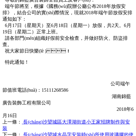
端午節將至，根據《國務(wù)院辦公廳公布2018年放假安
排》，結合公司的實(shí)際情況，現就2018年端午節放假安排
通知如下：
6月17日（星期天）至6月18日（星期一）放假，共2天。6月
19日（星期二）正常上班。
請各部門(mén)組織好假前安全檢查，并做好防火、防盜排
查。
祝大家節日快樂(lè )！
特此通知！
公司端午
節值班電話(huà)：15111268586
湖南錦藍
廣告裝飾工程有限公司
2018年6
月16日
上一條：
長(cháng)沙望城區大澤湖街道小王家招牌制作與安
裝
下一條：
長(cháng)沙望城水晶字安裝時(shí)所使用玻璃膠的使