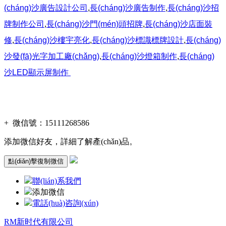
(cháng)沙廣告設計公司
,
長(cháng)沙廣告制作
,
長(cháng)沙招
牌制作
公司
,
長(cháng)沙門(mén)頭招牌
,
長(cháng)沙
店面裝
修
,
長(cháng)沙樓宇亮化
,
長(cháng)沙標識標牌設計
,
長(cháng)
沙發(fā)光字加工廠(chǎng)
,
長(cháng)沙燈箱制作
,
長(cháng)
沙LED顯示屏制作
友情鏈接：
景區票務(wù)系統
，
通道閘機
技術(shù)支持：
富
海360總部
+
微信號：
15111268586
添加微信好友，詳細了解產(chǎn)品。
點(diǎn)擊復制微信
聯(lián)系我們
添加微信
電話(huà)咨詢(xún)
RM新时代有限公司